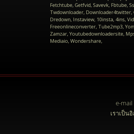
Fetchtube, Getfvid, Savevk, Fbtube,
Twdownloader, Downloader4twitter,
Dredown, Instaview, 10insta, 4ins, V
Freeonlineconverter, Tube2mp3, Yom
Zamzar, Youtubedownloadersite, Mps
Mediaio, Wondershare,
e-mail
เราเป็นอ