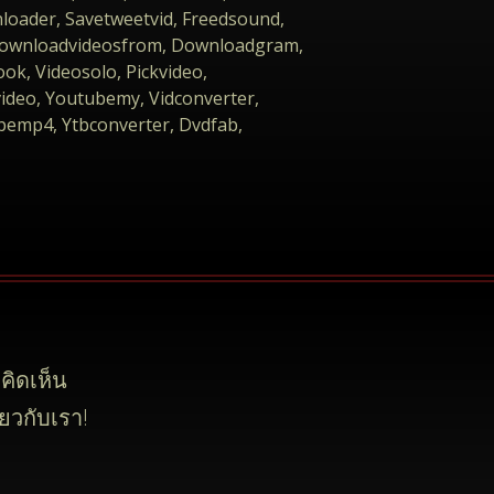
loader, Savetweetvid, Freedsound,
 Downloadvideosfrom, Downloadgram,
ok, Videosolo, Pickvideo,
deo, Youtubemy, Vidconverter,
emp4, Ytbconverter, Dvdfab,
คิดเห็น
ยวกับเรา!