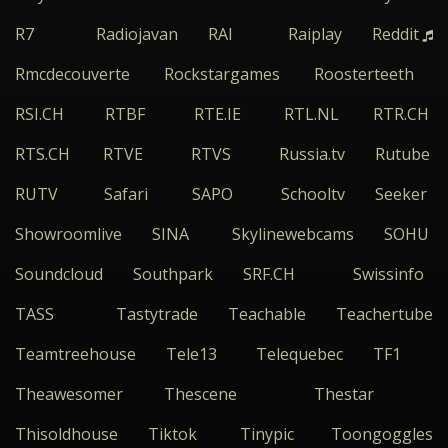
R7
Radiojavan
RAI
Raiplay
Reddit
Rmcdecouverte
Rockstargames
Roosterteeth
RSI.CH
RTBF
RTE.IE
RTL.NL
RTR.CH
RTS.CH
RTVE
RTVS
Russia.tv
Rutube
RUTV
Safari
SAPO
Schooltv
Seeker
Showroomlive
SINA
Skylinewebcams
SOHU
Soundcloud
Southpark
SRF.CH
Swissinfo
TASS
Tastytrade
Teachable
Teachertube
Teamtreehouse
Tele13
Telequebec
TF1
Theawesomer
Thescene
Thestar
Thisoldhouse
Tiktok
Tinypic
Toongoggles