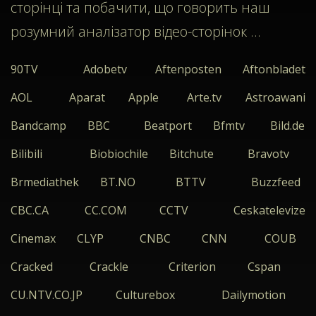
сторінці та побачити, що говорить наш
розумний аналізатор відео-сторінок ...
90TV
Adobetv
Aftenposten
Aftonbladet
AOL
Aparat
Apple
Arte.tv
Astroawani
Bandcamp
BBC
Beatport
Bfmtv
Bild.de
Bilibili
Biobiochile
Bitchute
Bravotv
Brmediathek
BT.NO
BTTV
Buzzfeed
CBC.CA
CC.COM
CCTV
Ceskatelevize
Cinemax
CLYP
CNBC
CNN
COUB
Cracked
Crackle
Criterion
Cspan
CU.NTV.CO.JP
Culturebox
Dailymotion