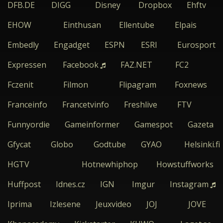
DFB.DE
DIGG
Disney
Dropbox
Ehftv
EHOW
Einthusan
Ellentube
Elpais
Embedly
Engadget
ESPN
ESRI
Eurosport
Expressen
Facebook
FAZ.NET
FC2
Fczenit
Filmon
Flipagram
Foxnews
Franceinfo
Francetvinfo
Freshlive
FTV
Funnyordie
Gameinformer
Gamespot
Gazeta
Gfycat
Globo
Godtube
GYAO
Helsinki.fi
HGTV
Hotnewhiphop
Howstuffworks
Huffpost
Idnes.cz
IGN
Imgur
Instagram
Iprima
Izlesene
Jeuxvideo
JOJ
JOVE