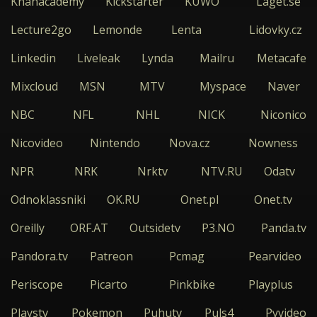
Khanacademy
Kickstarter
KUWO
Laget.se
Lecture2go
Lemonde
Lenta
Lidovky.cz
Linkedin
Liveleak
Lynda
Mailru
Metacafe
Mixcloud
MSN
MTV
Myspace
Naver
NBC
NFL
NHL
NICK
Niconico
Nicovideo
Nintendo
Nova.cz
Nowness
NPR
NRK
Nrktv
NTV.RU
Odatv
Odnoklassniki
OK.RU
Onet.pl
Onet.tv
Oreilly
ORF.AT
Outsidetv
P3.NO
Panda.tv
Pandora.tv
Patreon
Pcmag
Pearvideo
Periscope
Picarto
Pinkbike
Playplus
Playstv
Pokemon
Puhutv
Puls4
Pyvideo