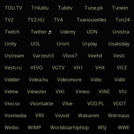
TOU.TV
Trilulilu
Tubitv
Tune.pk
Tunein
TV2
TV2.HU
TV4
Tvanouvelles
Tvn24
Twitch
Twitter
Udemy
UDN
Unistra
Unity
UOL
Urort
Urplay
Usatoday
Ustream
Varzesh3
Vbox7
Veehd
Vesti
Vesti.ru
VEVO
VGTV
VH1
VHX
VICE
Viddler
Videa.hu
Videomore
Vidio
Vidlii
Vidme
Viewster
VIKI
Vimeo
VINE
VIU
Vivo.sx
Vkontakte
Vlive
VOD.PL
VOOT
Voxmedia
VRV
Vvvvid
Wakanim
Wdrmaus
Weibo
WIMP
Worldstarhiphop
WSJ
WWE