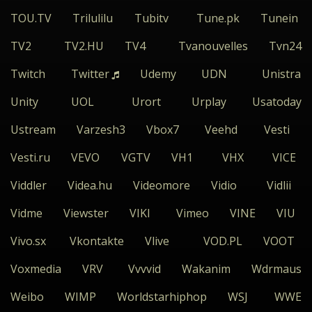
TOU.TV
Trilulilu
Tubitv
Tune.pk
Tunein
TV2
TV2.HU
TV4
Tvanouvelles
Tvn24
Twitch
Twitter
Udemy
UDN
Unistra
Unity
UOL
Urort
Urplay
Usatoday
Ustream
Varzesh3
Vbox7
Veehd
Vesti
Vesti.ru
VEVO
VGTV
VH1
VHX
VICE
Viddler
Videa.hu
Videomore
Vidio
Vidlii
Vidme
Viewster
VIKI
Vimeo
VINE
VIU
Vivo.sx
Vkontakte
Vlive
VOD.PL
VOOT
Voxmedia
VRV
Vvvvid
Wakanim
Wdrmaus
Weibo
WIMP
Worldstarhiphop
WSJ
WWE