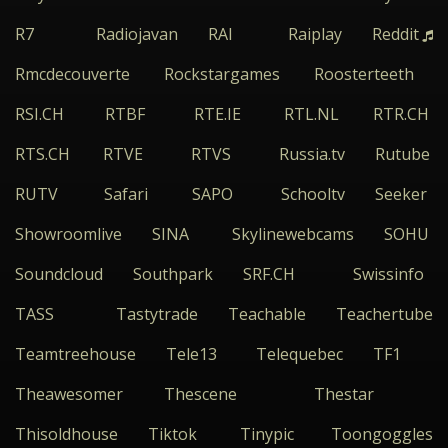
R7
Radiojavan
RAI
Raiplay
Reddit
Rmcdecouverte
Rockstargames
Roosterteeth
RSI.CH
RTBF
RTE.IE
RTL.NL
RTR.CH
RTS.CH
RTVE
RTVS
Russia.tv
Rutube
RUTV
Safari
SAPO
Schooltv
Seeker
Showroomlive
SINA
Skylinewebcams
SOHU
Soundcloud
Southpark
SRF.CH
Swissinfo
TASS
Tastytrade
Teachable
Teachertube
Teamtreehouse
Tele13
Telequebec
TF1
Theawesomer
Thescene
Thestar
Thisoldhouse
Tiktok
Tinypic
Toongoggles