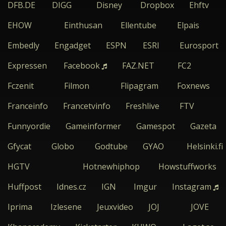
DFB.DE
DIGG
Disney
Dropbox
Ehftv
EHOW
Einthusan
Ellentube
Elpais
Embedly
Engadget
ESPN
ESRI
Eurosport
Expressen
Facebook
FAZ.NET
FC2
Fczenit
Filmon
Flipagram
Foxnews
Franceinfo
Francetvinfo
Freshlive
FTV
Funnyordie
Gameinformer
Gamespot
Gazeta
Gfycat
Globo
Godtube
GYAO
Helsinki.fi
HGTV
Hotnewhiphop
Howstuffworks
Huffpost
Idnes.cz
IGN
Imgur
Instagram
Iprima
Izlesene
Jeuxvideo
JOJ
JOVE