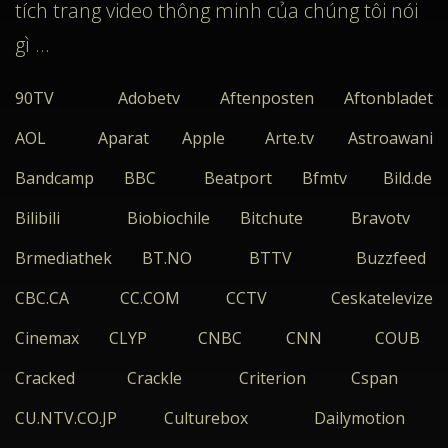
tích trang video thông minh của chúng tôi nói
gì ...
90TV
Adobetv
Aftenposten
Aftonbladet
AOL
Aparat
Apple
Arte.tv
Astroawani
Bandcamp
BBC
Beatport
Bfmtv
Bild.de
Bilibili
Biobiochile
Bitchute
Bravotv
Brmediathek
BT.NO
BTTV
Buzzfeed
CBC.CA
CC.COM
CCTV
Ceskatelevize
Cinemax
CLYP
CNBC
CNN
COUB
Cracked
Crackle
Criterion
Cspan
CU.NTV.CO.JP
Culturebox
Dailymotion