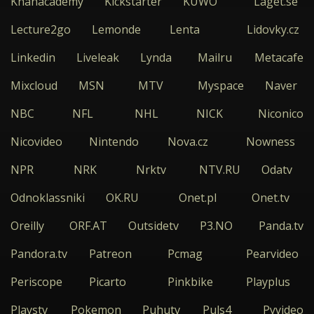
Khanacademy
Kickstarter
KUWO
Laget.se
Lecture2go
Lemonde
Lenta
Lidovky.cz
Linkedin
Liveleak
Lynda
Mailru
Metacafe
Mixcloud
MSN
MTV
Myspace
Naver
NBC
NFL
NHL
NICK
Niconico
Nicovideo
Nintendo
Nova.cz
Nowness
NPR
NRK
Nrktv
NTV.RU
Odatv
Odnoklassniki
OK.RU
Onet.pl
Onet.tv
Oreilly
ORF.AT
Outsidetv
P3.NO
Panda.tv
Pandora.tv
Patreon
Pcmag
Pearvideo
Periscope
Picarto
Pinkbike
Playplus
Playstv
Pokemon
Puhutv
Puls4
Pyvideo