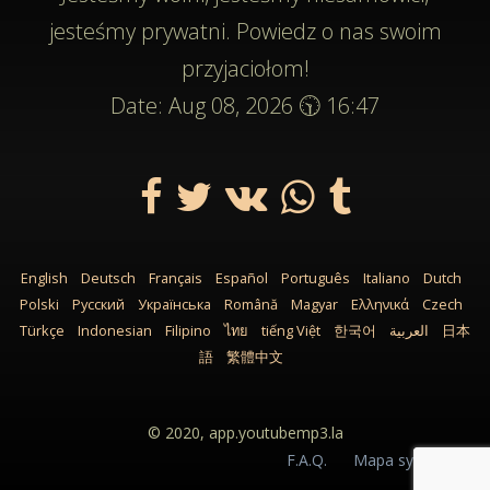
jesteśmy prywatni. Powiedz o nas swoim
przyjaciołom!
Date: Aug 08, 2026 🕥 16:47
English
Deutsch
Français
Español
Português
Italiano
Dutch
Polski
Русский
Українська
Română
Magyar
Ελληνικά
Czech
Türkçe
Indonesian
Filipino
ไทย
tiếng Việt
한국어
العربية
日本
語
繁體中文
© 2020,
app.youtubemp3.la
F.A.Q.
Mapa sytuacyjna