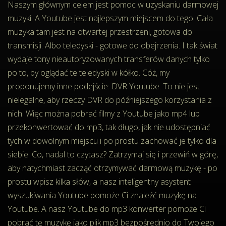
Naszym głównym celem jest pomoc w uzyskaniu darmowej
muzyki. A Youtube jest najlepszym miejscem do tego. Cała
muzyka tam jest na otwartej przestrzeni, gotowa do
transmisji. Albo teledyski - gotowe do obejrzenia. I tak świat
wydaje tony nieautoryzowanych transferów danych tylko
po to, by oglądać te teledyski w kółko. Cóż, my
proponujemy inne podejście: DVR Youtube. To nie jest
nielegalne, aby rzeczy DVR do późniejszego korzystania z
nich. Więc można pobrać filmy z Youtube jako mp4 lub
przekonwertować do mp3, tak długo, jak nie udostępniać
tych w dowolnym miejscu i po prostu zachować je tylko dla
siebie. Co, nadal to czytasz? Zatrzymaj się i przewiń w górę,
aby natychmiast zacząć otrzymywać darmową muzykę - po
prostu wpisz kilka słów, a nasz inteligentny asystent
wyszukiwania Youtube pomoże Ci znaleźć muzykę na
Youtube. A nasz Youtube do mp3 konwerter pomoże Ci
pobrać tę muzykę jako plik mp3 bezpośrednio do Twojego