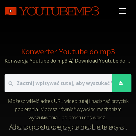
Konwerter Youtube do mp3
Konwersja Youtube do mp3 🍒 Download Youtube do mp4.
Możesz wkleić adres URL wideo tutaj i nacisnąć przycisk
pobierania. Możesz również wywołać mechanizm
wyszukiwania - po prostu coś wpisz...
Albo po prostu obejrzyjcie modne teledyski.