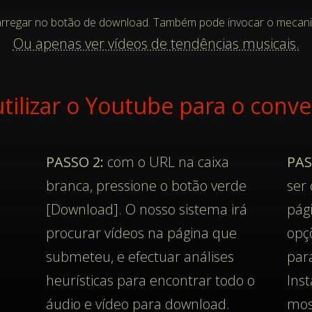
arregar no botão de download. Também pode invocar o mecanism
Ou apenas ver vídeos de tendências musicais.
tilizar o Youtube para o conv
PASSO 2:
com o URL na caixa
PAS
branca, pressione o botão verde
ser
[Download]. O nosso sistema irá
pág
a
procurar vídeos na página que
opç
submeteu, e efectuar análises
par
heurísticas para encontrar todo o
Ins
áudio e vídeo para download.
mos