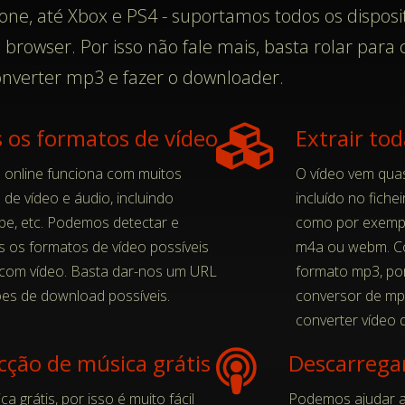
one, até Xbox e PS4 - suportamos todos os disposi
browser. Por isso não fale mais, basta rolar para
onverter mp3 e fazer o downloader.
 os formatos de vídeo
Extrair tod
 online funciona com muitos
O vídeo vem qua
 de vídeo e áudio, incluindo
incluído no fiche
be, etc. Podemos detectar e
como por exempl
s os formatos de vídeo possíveis
m4a ou webm. Co
 com vídeo. Basta dar-nos um URL
formato mp3, po
es de download possíveis.
conversor de mp
converter vídeo
ção de música grátis
Descarregar
 grátis, por isso é muito fácil
Podemos ajudar a