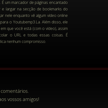
 É um marcador de páginas encantado
ar e largar na secção de bookmarks do
ar nele enquanto vê algum vídeo online
o para o Youtubemp3.La. Além disso, ele
a em que você está (com o vídeo), assim
colar o URL e todas essas coisas. É
plica nenhum compromisso.
 comentários.
aos vossos amigos!