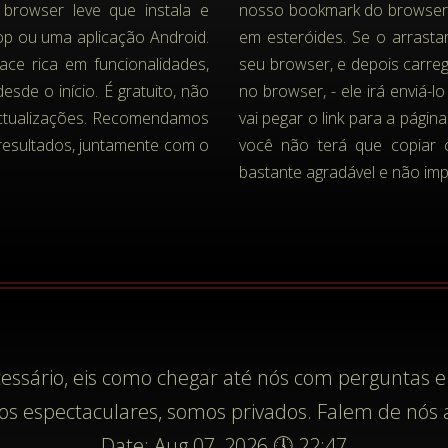
browser leve que instala e
nosso bookmark do browser.
p ou uma aplicação Android.
em esteróides. Se o arrast
face rica em funcionalidades,
seu browser, e depois carreg
esde o início. É gratuito, não
no browser, - ele irá enviá-l
actualizações. Recomendamos
vai pegar o link para a págin
esultados, juntamente com o
você não terá que copiar 
bastante agradável e não im
essário, eis como chegar até nós com perguntas e
os espectaculares, somos privados. Falem de nós 
Date: Aug 07, 2026 🕔 22:47