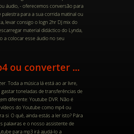
o ou áudio, - oferecemos conversão para
palestra para a sua corrida matinal ou
a, levar consigo o logn 2hr DJ mix do
scarregar material didáctico do Lynda,
o a colocar esse áudio no seu
Descarregar vídeo do Youtube para ficheiro mp4 ou converter para mp3
r. Toda a música lá está ao ar livre,
a gastar toneladas de transferências de
em diferente: Youtube DVR. Não é
ar vídeos do Youtube como mp4 ou
i. O quê, ainda estás a ler isto? Pára
s palavras e o nosso assistente de
utube para mp3 irá ajudá-lo a