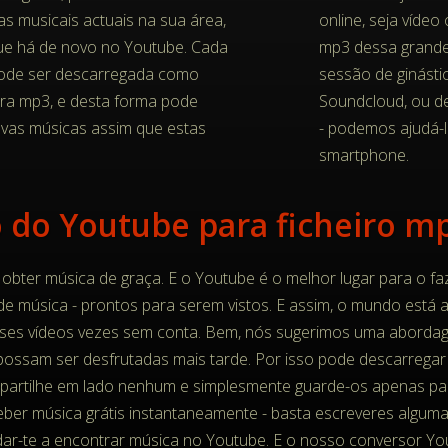
s musicais actuais na sua área,
online, seja víde
que há de novo no Youtube. Cada
mp3 dessa grande 
pode ser descarregada como
sessão de ginástic
ara mp3, e desta forma pode
Soundcloud, ou de
ovas músicas assim que estas
- podemos ajudá-l
smartphone.
 obter música de graça. E o Youtube é o melhor lugar para o faze
 de música - prontos para serem vistos. E assim, o mundo está 
ses vídeos vezes sem conta. Bem, nós sugerimos uma abordag
e possam ser desfrutadas mais tarde. Por isso pode descarreg
artilhe em lado nenhum e simplesmente guarde-os apenas para s
eber música grátis instantaneamente - basta escreveres alguma
udar-te a encontrar música no Youtube. E o nosso conversor Yo