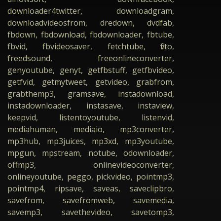
downloader4twitter, downloadgram,
downloadvideosfrom, dredown, dvdfab,
fbdown, fbdownload, fbdownloader, fbtube,
fbvid, fbvideosaver, fetchtube, flvto,
freedsound, freeonlineconverter,
genyoutube, genyt, getfbstuff, getfbvideo,
getfvid, getmytweet, getvideo, grabfrom,
grabthemp3, gramsave, instadownload,
instadownloader, instasave, instaview,
keepvid, listentoyoutube, listenvid,
mediahuman, mediaio, mp3converter,
mp3hub, mp3juices, mp3xd, mp3youtube,
mpgun, mpstream, notube, odownloader,
offmp3, onlinevideoconverter,
onlineyoutube, peggo, pickvideo, pointmp3,
pointmp4, ripsave, saveas, saveclipbro,
savefrom, savefromweb, savemedia,
savemp3, savethevideo, savetomp3,