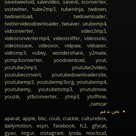
savetweetvid, savevideo, savevk, sconverter,
ssstwitter, tube2mp3, tubeninja, twdown,
twdownload, twdownloader,
twittervideodownloader, twsaver, utubemp4,
vidconverter, video2mp3,
videoconvertermp4, videosniffer, videosolo,
videotosave, videovor, vidpaw, vidsaver,
vidtomp3, vubey, wondershare, y2mate,
yomp3converter, yoodownload, yout,
youtube2mp3, youtube2video,
youtubeconvert, youtubedownloadersite,
youtubemp3, youtubemp3org, youtubemp4,
youtubemy, youtubetomp3, youtubnow,
youzik, ytbconverter, ytmp3, ytoffline,
zamzar,
نحن ندعم
aparat, apple, bbc, coub, crackle, culturebox,
dailymotion, espn, facebook, fc2, gfycat,
gyao, imgur, instagram, lynda, mixcloud,